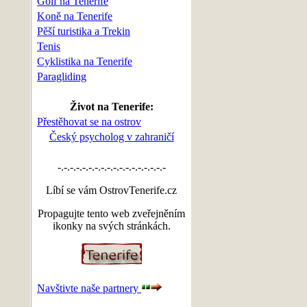
Golf na Tenerife
Koně na Tenerife
Pěší turistika a Trekin
Tenis
Cyklistika na Tenerife
Paragliding
Život na Tenerife:
Přestěhovat se na ostrov
Český psycholog v zahraničí
-.-.-.-.-.-.-.-.-.-.-.-.-.-.-.-.-.-
Líbí se vám OstrovTenerife.cz
Propagujte tento web zveřejněním
ikonky na svých stránkách.
Navštivte naše partnery