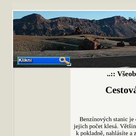
.. - P
..:: Všeo
Cestová
Benzínových stanic je
jejich počet klesá. Většin
k pokladně, nahlásíte a 