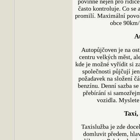
povinné nejen pro řidiče,
často kontroluje. Co se 
promilí. Maximální povol
obce 90km/h
A
Autopůjčoven je na ostr
centru velkých měst, al
kde je možné vyřídit si z
společnosti půjčují je
požadavek na složení čá
benzínu. Denní sazba se
přebírání si samozřej
vozidla. Myslete 
Taxi,
Taxislužba je zde doce
domluvit předem, hlavn