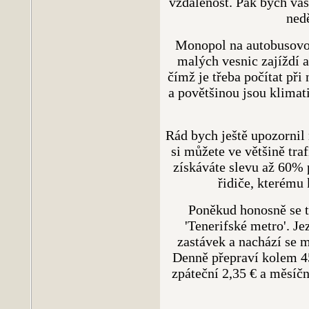
vzdálenost. Pak bych vás
nedě
Monopol na autobusovou
malých vesnic zajíždí a
čímž je třeba počítat při
a povětšinou jsou klima
Rád bych ještě upozornil
si můžete ve většině traf
získáváte slevu až 60% p
řidiče, kterému 
Poněkud honosně se ta
'Tenerifské metro'. J
zastávek a nachází se 
Denně přepraví kolem 45.
zpáteční 2,35 € a měsíč