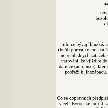
na
oby
bezolo
di
Silnice bývají kluzké, 
(kvůli porostu nebo skálá
nepřehledných zatáček 
varování, že vjíždíte do
dálnice (autopista), kte
pobřeží k jihozápadu
Co se dopravních předpis
v celé Evropské unii. Je